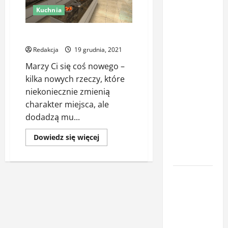
Kuchnia
Latem śpisz
gorzej i
Zobacz swoją kuchnię na nowo
budzisz się
Redakcja
19 grudnia, 2021
z zatkanym
nosem? To
Marzy Ci się coś nowego –
nie zawsze
kilka nowych rzeczy, które
wina
niekoniecznie zmienią
upałów –
charakter miejsca, ale
sprawdź, co
dodadzą mu...
naprawdę
Dowiedz
Dowiedz się więcej
pogarsza
się
więcej
jakość snu
o
Zobacz
swoją
Oświetlenie
kuchnię
na
z
nowo
czujnikiem
ruchu jako
element