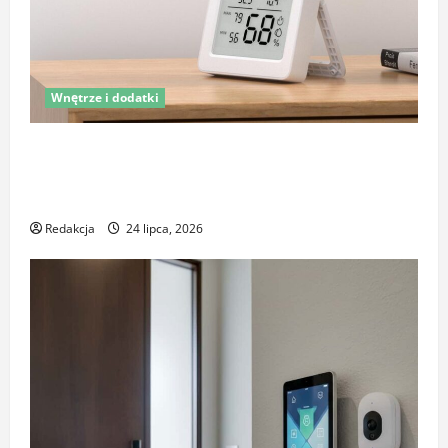
Wnętrze i dodatki
Latem śpisz gorzej i budzisz się z zatkanym nosem?
To nie zawsze wina upałów – sprawdź, co naprawdę
pogarsza jakość snu
Redakcja
24 lipca, 2026