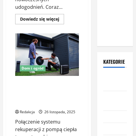
zewnętrznych
udogodnień. Coraz...
– dlaczego
Dowiedz
Dowiedz się więcej
warto zlecić
się
więcej
ją
o
specjalistom?
Drewniana
architektura
ogrodowa
jako
element
luksusowej
KATEGORIE
posiadłości
Dom i ogród
Budowa i
Systemy rekuperacji +
remont
monoblok – jak zintegrować
Dom i
wentylację i ogrzewanie
efektywnie?
ogród
Redakcja
26 listopada, 2025
Informacje
Połączenie systemu
Kuchnia
rekuperacji z pompą ciepła