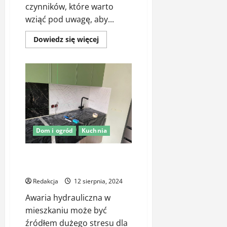
czynników, które warto
wziąć pod uwagę, aby...
Dowiedz
Dowiedz się więcej
się
więcej
o
Jacuzzi
ogrodowe
do
zabudowy
vs.
jacuzzi
wolnostojące
–
które
Dom i ogród
Kuchnia
wybrać?
Rozpoznawanie i radzenie sobie
z awariami hydraulicznymi
Redakcja
12 sierpnia, 2024
Awaria hydrauliczna w
mieszkaniu może być
źródłem dużego stresu dla