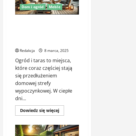
aranżacje
2025
Dom i ogród
Meble
Poduszki na palety i poduszki
zewnętrzne na taras – jak
stworzyć stylową i wygodną
strefę relaksu?
Redakcja
8 marca, 2025
Ogród i taras to miejsca,
które coraz częściej stają
się przedłużeniem
domowej strefy
wypoczynkowej. W ciepłe
dni...
Dowiedz
Dowiedz się więcej
się
więcej
o
Poduszki
na
palety