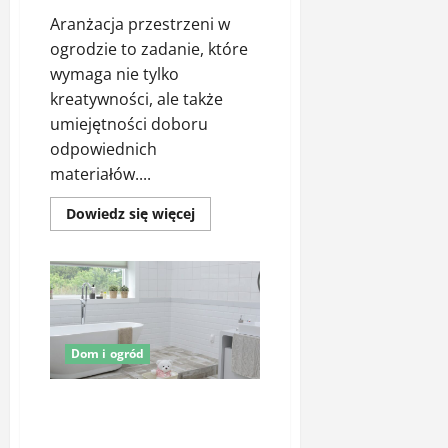
Aranżacja przestrzeni w
ogrodzie to zadanie, które
wymaga nie tylko
kreatywności, ale także
umiejętności doboru
odpowiednich
materiałów....
Dowiedz
Dowiedz się więcej
się
więcej
o
Jak
wybrać
kamień
ogrodowy
dla
zaaranżowania
przestrzeni
Dom i ogród
w
ogrodzie?
Praktyczne i stylowe
rozwiązania do nowoczesnej