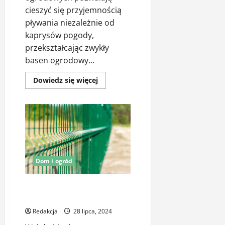
cieszyć się przyjemnością
pływania niezależnie od
kaprysów pogody,
przekształcając zwykły
basen ogrodowy...
Dowiedz
Dowiedz się więcej
się
więcej
o
Grzałka
do
basenu
ogrodowego
–
przedłuż
sezon
kąpielowy
Dom i ogród
Jak wybrać idealne ogrodzenie
na wymiar do swojego domu?
Redakcja
28 lipca, 2024