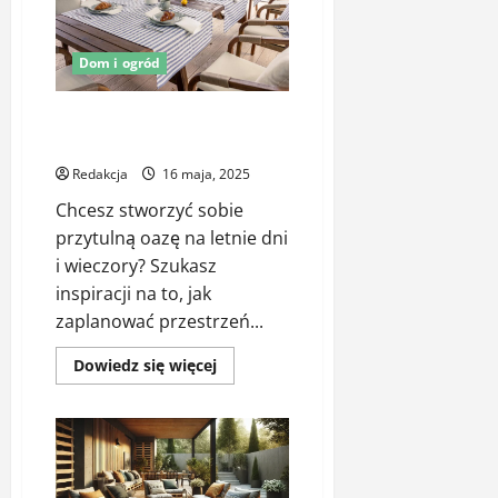
–
jak
efektywnie
magazynować
Dom i ogród
deszczówkę
w
ogrodzie?
Najciekawsze pomysły do
ogrodu – aranżacje 2025
Redakcja
16 maja, 2025
Chcesz stworzyć sobie
przytulną oazę na letnie dni
i wieczory? Szukasz
inspiracji na to, jak
zaplanować przestrzeń...
Dowiedz
Dowiedz się więcej
się
więcej
o
Najciekawsze
pomysły
do
ogrodu
–