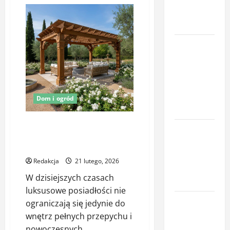
o
Oświetlenie
ochrony
z
czujnikiem
posesji
ruchu
jako
Miej oko na
element
ochrony
swój dom –
posesji
poznaj
smart
kamery
Dom i ogród
Sonoff
Drewniana architektura
Komfort
ogrodowa jako element
termiczny
luksusowej posiadłości
mieszkania
Redakcja
21 lutego, 2026
– co o nim
W dzisiejszych czasach
decyduje
luksusowe posiadłości nie
Profesjonalna
ograniczają się jedynie do
naprawa
wnętrz pełnych przepychu i
rolet
nowoczesnych