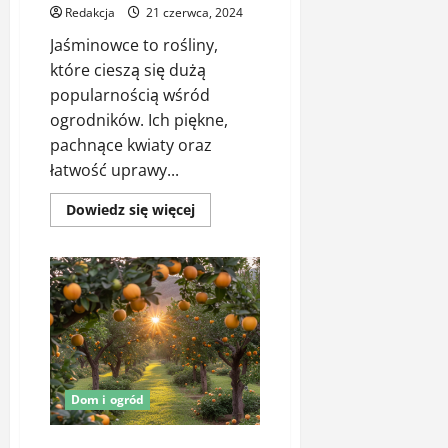
Redakcja
21 czerwca, 2024
Jaśminowce to rośliny,
które cieszą się dużą
popularnością wśród
ogrodników. Ich piękne,
pachnące kwiaty oraz
łatwość uprawy...
Dowiedz
Dowiedz się więcej
się
więcej
o
Jakie
są
zalety
uprawy
jaśminowców?
Dom i ogród