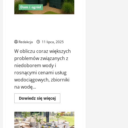
sposoby,
które
Dom i ogród
działają
Zbiorniki na wodę deszczową –
jak efektywnie magazynować
deszczówkę w ogrodzie?
Redakcja
11 lipca, 2025
W obliczu coraz większych
problemów związanych z
niedoborem wody i
rosnącymi cenami usług
wodociągowych, zbiorniki
na wodę...
Dowiedz
Dowiedz się więcej
się
więcej
o
Zbiorniki
na
wodę
deszczową