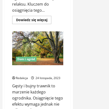
relaksu. Kluczem do
osiągnięcia tego...
Dowiedz
Dowiedz się więcej
się
więcej
o
Zielona
perła
ogrodu
–
sekrety
skutecznego
stosowania
Nawozów
Dom i ogród
do
traw
Czy warto wapnować trawnik?
Redakcja
24 listopada, 2023
Gęsty i bujny trawnik to
marzenie każdego
ogrodnika. Osiągnięcie tego
efektu wymaga jednak nie