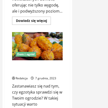
oferując nie tylko wygodę,
ale i podwyższony poziom...
Dowiedz
Dowiedz się więcej
się
więcej
o
Czy
wideodomofony
Orno
to
dobre
rozwiązanie
dla
Dom i ogród
nowoczesnego
domu?
Ogórki kiwano – jak je uprawiać
w ogrodzie?
Redakcja
7 grudnia, 2023
Zastanawiasz się nad tym,
czy egzotyka sprawdzi się w
Twoim ogrodzie? W takiej
sytuacji warto