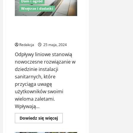
Dom i ogród
Wnętrze i dodatki
Zalety odpływów liniowych –
nowoczesne rozwiązanie dla
każdej łazienki
Redakcja
25 maja, 2024
Odpływy liniowe stanowią
nowoczesne rozwiązanie w
dziedzinie instalacji
sanitarnych, które
przyciąga uwagę
użytkowników swoimi
wieloma zaletami.
Wpływają...
Dowiedz
Dowiedz się więcej
się
więcej
o