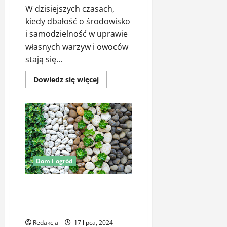
W dzisiejszych czasach,
kiedy dbałość o środowisko
i samodzielność w uprawie
własnych warzyw i owoców
stają się...
Dowiedz
Dowiedz się więcej
się
więcej
o
Tunele
Foliowe
i
Szklarnie
Ogrodowe
w
Twoim
Ogrodzie
Dom i ogród
–
Jak
Zwiększyć
Plony?
Jak wybrać kamień ogrodowy
dla zaaranżowania przestrzeni w
ogrodzie?
Redakcja
17 lipca, 2024