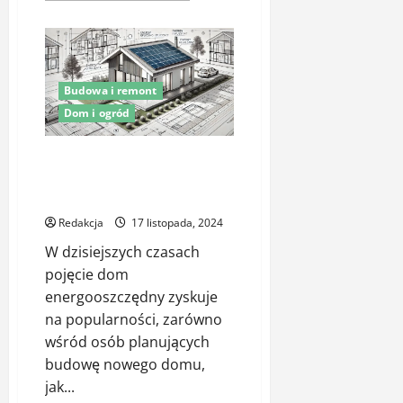
więcej
o
Montaż
pompy
ciepła
w
Twoim
Budowa i remont
domu
–
Dom i ogród
popularność
pomp
ciepła
Dom Energooszczędny: Klucz do
Zrównoważonego i
Ekonomicznego Budownictwa
Redakcja
17 listopada, 2024
W dzisiejszych czasach
pojęcie dom
energooszczędny zyskuje
na popularności, zarówno
wśród osób planujących
budowę nowego domu,
jak...