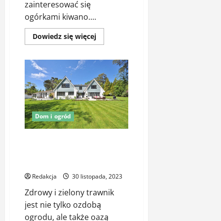
zainteresować się
ogórkami kiwano....
Dowiedz
Dowiedz się więcej
się
więcej
o
Ogórki
kiwano
–
jak
je
uprawiać
w
ogrodzie?
Dom i ogród
Zielona perła ogrodu – sekrety
skutecznego stosowania
Nawozów do traw
Redakcja
30 listopada, 2023
Zdrowy i zielony trawnik
jest nie tylko ozdobą
ogrodu, ale także oazą