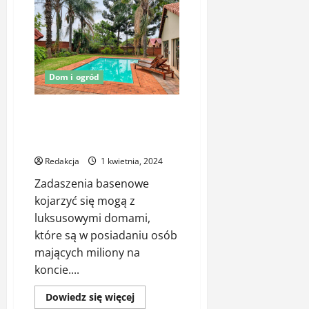
Zalety
odpływów
liniowych
–
nowoczesne
rozwiązanie
dla
każdej
Dom i ogród
łazienki
Zadaszenie nas basen – dobre
rozwiązanie do domów
prywatnych
Redakcja
1 kwietnia, 2024
Zadaszenia basenowe
kojarzyć się mogą z
luksusowymi domami,
które są w posiadaniu osób
mających miliony na
koncie....
Dowiedz
Dowiedz się więcej
się