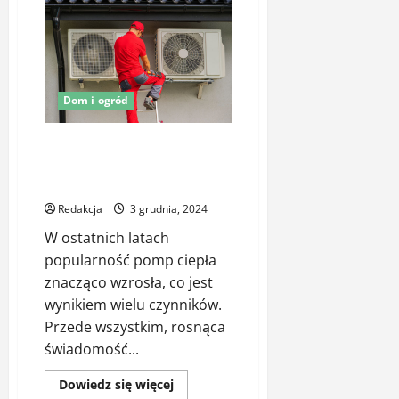
Nowoczesne
systemy
nawadniające
w
ogrodach
przydomowych
–
technologia
Dom i ogród
w
służbie
roślin
Montaż pompy ciepła w Twoim
domu – popularność pomp
ciepła
Redakcja
3 grudnia, 2024
W ostatnich latach
popularność pomp ciepła
znacząco wzrosła, co jest
wynikiem wielu czynników.
Przede wszystkim, rosnąca
świadomość...
Dowiedz
Dowiedz się więcej
się