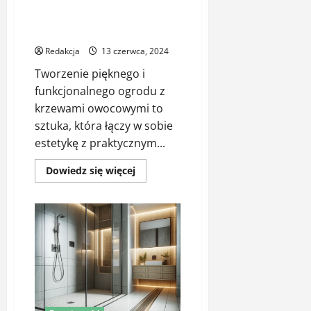
Design ogrodu z krzewami
owocowymi: Jak stworzyć
estetyczny i funkcjonalny ogród
Redakcja
13 czerwca, 2024
Tworzenie pięknego i
funkcjonalnego ogrodu z
krzewami owocowymi to
sztuka, która łączy w sobie
estetykę z praktycznym...
Dowiedz
Dowiedz się więcej
się
więcej
o
Design
ogrodu
z
krzewami
owocowymi:
Jak
stworzyć
estetyczny
i
funkcjonalny
ogród