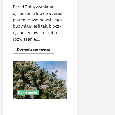
Przed Tobą wymiana
ogrodzenia lub otoczenie
płotem nowo powstałego
budynku? Jeśli tak, bloczki
ogrodzeniowe to dobre
rozwiązanie....
Dowiedz
Dowiedz się więcej
się
więcej
o
Bloczki
ogrodzeniowe
–
na
co
zwrócić
uwagę
przy
wyborze
Dom i ogród
dostawcy?
Jakie są zalety uprawy
jaśminowców?