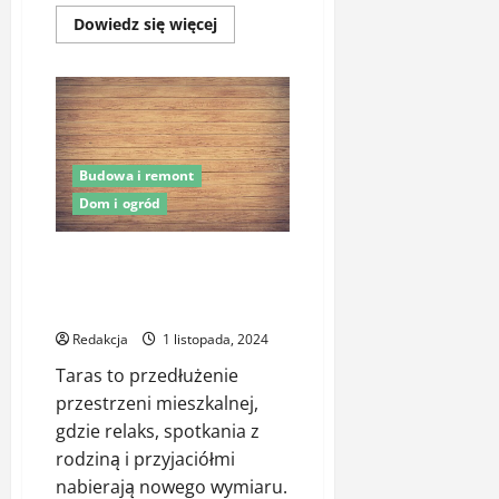
Dowiedz
Dowiedz się więcej
się
więcej
o
Dom
Energooszczędny:
Klucz
do
Zrównoważonego
i
Budowa i remont
Ekonomicznego
Budownictwa
Dom i ogród
Dlaczego warto zainwestować w
ogrodzenie tarasu z desek
kompozytowych?
Redakcja
1 listopada, 2024
Taras to przedłużenie
przestrzeni mieszkalnej,
gdzie relaks, spotkania z
rodziną i przyjaciółmi
nabierają nowego wymiaru.