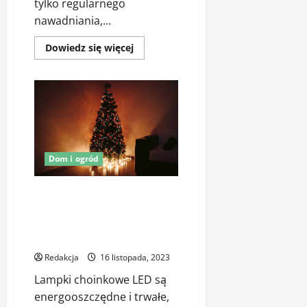
tylko regularnego
nawadniania,...
Dowiedz
Dowiedz się więcej
się
więcej
o
Czy
warto
wapnować
trawnik?
Dom i ogród
Jak oszczędzać energię
elektryczną podczas
korzystania z lampek
choinkowych LED?
Redakcja
16 listopada, 2023
Lampki choinkowe LED są
energooszczędne i trwałe,