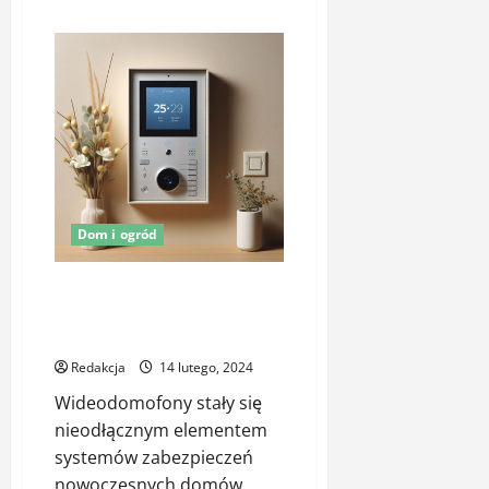
więcej
o
Zadaszenie
nas
basen
–
dobre
rozwiązanie
do
domów
prywatnych
Dom i ogród
Czy wideodomofony Orno to
dobre rozwiązanie dla
nowoczesnego domu?
Redakcja
14 lutego, 2024
Wideodomofony stały się
nieodłącznym elementem
systemów zabezpieczeń
nowoczesnych domów,