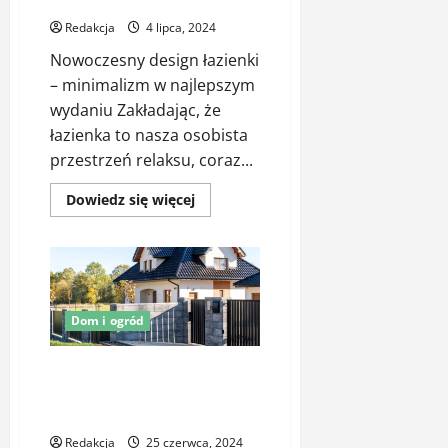
łazienki
Redakcja
4 lipca, 2024
Nowoczesny design łazienki
– minimalizm w najlepszym
wydaniu Zakładając, że
łazienka to nasza osobista
przestrzeń relaksu, coraz...
Dowiedz
Dowiedz się więcej
się
więcej
o
Praktyczne
i
stylowe
rozwiązania
do
Dom i ogród
nowoczesnej
łazienki
Bloczki ogrodzeniowe – na co
zwrócić uwagę przy wyborze
dostawcy?
Redakcja
25 czerwca, 2024