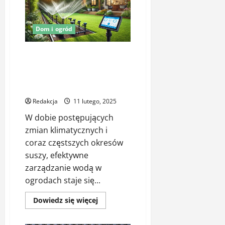
i
poduszki
zewnętrzne
na
Dom i ogród
taras
–
jak
Nowoczesne systemy
stworzyć
stylową
nawadniające w ogrodach
i
przydomowych – technologia w
wygodną
strefę
służbie roślin
relaksu?
Redakcja
11 lutego, 2025
W dobie postępujących
zmian klimatycznych i
coraz częstszych okresów
suszy, efektywne
zarządzanie wodą w
ogrodach staje się...
Dowiedz
Dowiedz się więcej
się
więcej
o