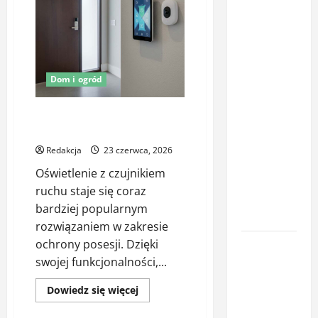
Latem śpisz
gorzej i
budzisz się
z zatkanym
Dom i ogród
nosem? To
nie zawsze
Oświetlenie z czujnikiem ruchu
wina
jako element ochrony posesji
upałów –
Redakcja
23 czerwca, 2026
sprawdź, co
Oświetlenie z czujnikiem
naprawdę
ruchu staje się coraz
pogarsza
bardziej popularnym
jakość snu
rozwiązaniem w zakresie
ochrony posesji. Dzięki
Oświetlenie
swojej funkcjonalności,...
z
czujnikiem
Dowiedz
Dowiedz się więcej
ruchu jako
się
więcej
element