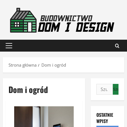
Przejdź
do
treści
Menu
główne
Strona główna
Dom i ogród
Dom i ogród
Szukaj:
OSTATNIE
WPISY