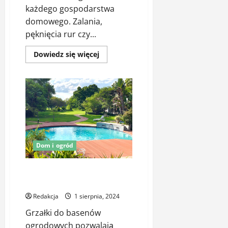
każdego gospodarstwa
domowego. Zalania,
pęknięcia rur czy...
Dowiedz
Dowiedz się więcej
się
więcej
o
Rozpoznawanie
i
radzenie
sobie
z
awariami
hydraulicznymi
Dom i ogród
Grzałka do basenu ogrodowego
– przedłuż sezon kąpielowy
Redakcja
1 sierpnia, 2024
Grzałki do basenów
ogrodowych pozwalają