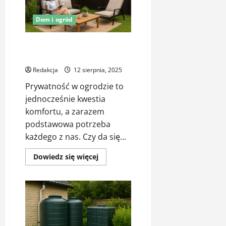
i
opieka
nad
Dom i ogród
zielenią
w
Twojej
firmie
Prywatność w ogrodzie bez
muru – sposoby, które działają
Redakcja
12 sierpnia, 2025
Prywatność w ogrodzie to
jednocześnie kwestia
komfortu, a zarazem
podstawowa potrzeba
każdego z nas. Czy da się...
Dowiedz
Dowiedz się więcej
się
więcej
o
Prywatność
w
ogrodzie
bez
muru
–