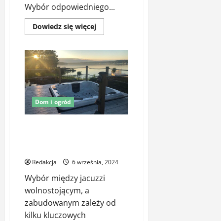
Wybór odpowiedniego...
Dowiedz
Dowiedz się więcej
się
więcej
o
Dlaczego
warto
zainwestować
w
ogrodzenie
tarasu
z
desek
Dom i ogród
kompozytowych?
Jacuzzi ogrodowe do zabudowy
vs. jacuzzi wolnostojące – które
wybrać?
Redakcja
6 września, 2024
Wybór między jacuzzi
wolnostojącym, a
zabudowanym zależy od
kilku kluczowych