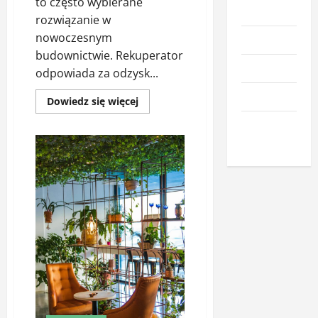
to często wybierane
Meble
rozwiązanie w
nowoczesnym
Narzędzia
budownictwie. Rekuperator
Nieruchomości
odpowiada za odzysk...
Okna i drzwi
Dowiedz
Dowiedz się więcej
się
więcej
Wnętrze i
o
Systemy
dodatki
rekuperacji
+
monoblok
–
jak
zintegrować
wentylację
i
ogrzewanie
efektywnie?