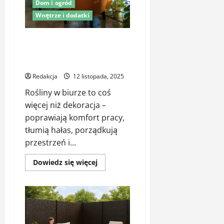
Dom i ogród
Wnętrze i dodatki
Rośliny do biura: projekt,
dostawa i opieka nad zielenią w
Twojej firmie
Redakcja
12 listopada, 2025
Rośliny w biurze to coś
więcej niż dekoracja –
poprawiają komfort pracy,
tłumią hałas, porządkują
przestrzeń i...
Dowiedz
Dowiedz się więcej
się
więcej
o
Rośliny
do
biura:
projekt,
dostawa