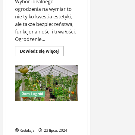
Wybór idealnego
ogrodzenia na wymiar to
nie tylko kwestia estetyki,
ale także bezpieczeństwa,
funkcjonalności i trwałości.
Ogrodzenie...
Dowiedz
Dowiedz się więcej
się
więcej
o
Jak
wybrać
idealne
ogrodzenie
na
wymiar
do
Dom i ogród
swojego
domu?
Tunele Foliowe i Szklarnie
Ogrodowe w Twoim Ogrodzie –
Jak Zwiększyć Plony?
Redakcja
23 lipca, 2024