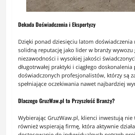
Dekada Doświadczenia i Ekspertyzy
Dzięki ponad dziesięciu latom doświadczeni
solidną reputację jako lider w branży wywozu 
niezawodności i wysokiej jakości świadczony
długotrwałej praktyki i ciągłego doskonalenia
doświadczonych profesjonalistów, którzy są z
spełniające oczekiwania nawet najbardziej w
Dlaczego GruzWaw.pl to Przyszłość Branży?
Wybierając GruzWaw.pl, klienci inwestują nie 
również wspierają firmę, która aktywnie dział
dostosowanie do indywidualnych potrzeb pro