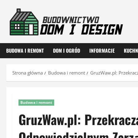
Przejdź
do
treści
BUDOWA I REMONT
DOM I OGRÓD
INFORMACJE
KUCHN
Strona główna
Budowa i remont
GruzWaw.pl: Przekra
Budowa i remont
GruzWaw.pl: Przekracz
Odpowiedzialnym Zarz