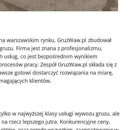
a na warszawskim rynku, GruzWaw.pl zbudował
gruzu. Firma jest znana z profesjonalizmu,
ch usług, co jest bezpośrednim wynikiem
 procesów pracy. Zespół GruzWaw.pl składa się z
awsze gotowi dostarczyć rozwiązania na miarę,
ymagających klientów.
tylko w najwyższej klasy usługi wywozu gruzu, ale
a na rzecz lepszego jutra. Konkurencyjne ceny,
jektów, oraz przede wszystkim, zaangażowanie w