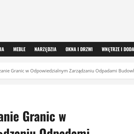
IA
MEBLE
NARZĘDZIA
OKNA I DRZWI
WNĘTRZE I DODA
czanie Granic w Odpowiedzialnym Zarządzaniu Odpadami Budow
anie Granic w
ądzaniu Odpadami