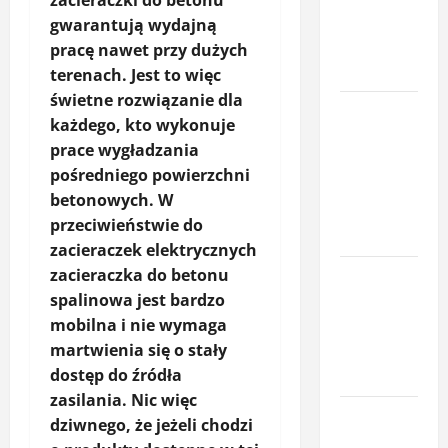
zacieraczki do betonu
element
gwarantują wydajną
ochrony
pracę nawet przy dużych
posesji
terenach. Jest to więc
świetne rozwiązanie dla
Miej oko na
każdego, kto wykonuje
swój dom –
prace wygładzania
poznaj
pośredniego powierzchni
smart
betonowych. W
kamery
przeciwieństwie do
Sonoff
zacieraczek elektrycznych
zacieraczka do betonu
Komfort
spalinowa jest bardzo
termiczny
mobilna i nie wymaga
mieszkania
martwienia się o stały
– co o nim
dostęp do źródła
decyduje
zasilania. Nic więc
Profesjonalna
dziwnego, że jeżeli chodzi
naprawa