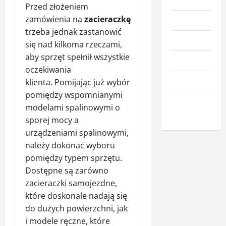
Kuchnia
Przed złożeniem
zamówienia na
zacieraczkę
Meble
trzeba jednak zastanowić
Narzędzia
się nad kilkoma rzeczami,
aby sprzęt spełnił wszystkie
Nieruchomości
oczekiwania
Okna i drzwi
klienta. Pomijając już wybór
pomiędzy wspomnianymi
Wnętrze i
modelami spalinowymi o
dodatki
sporej mocy a
urządzeniami spalinowymi,
należy dokonać wyboru
pomiędzy typem sprzętu.
Dostępne są zarówno
zacieraczki samojezdne,
które doskonale nadają się
do dużych powierzchni, jak
i modele ręczne, które