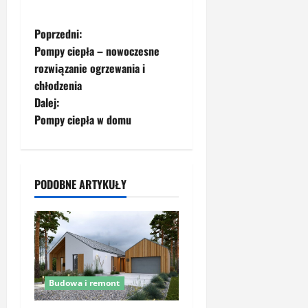
Z
Poprzedni:
Pompy ciepła – nowoczesne
o
rozwiązanie ogrzewania i
chłodzenia
b
Dalej:
a
Pompy ciepła w domu
c
z
PODOBNE ARTYKUŁY
w
p
i
Budowa i remont
s