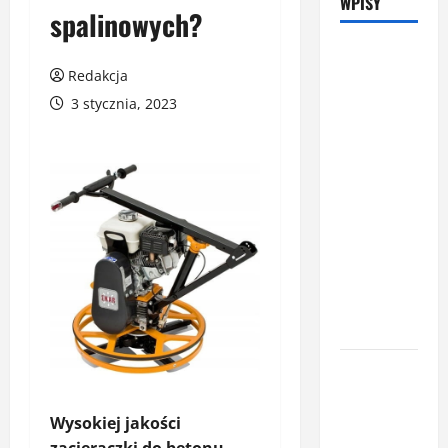
WPISY
spalinowych?
Latem śpisz
Redakcja
gorzej i
budzisz się
3 stycznia, 2023
z zatkanym
nosem? To
nie zawsze
wina
upałów –
sprawdź, co
naprawdę
pogarsza
jakość snu
Oświetlenie
z
czujnikiem
Wysokiej jakości
ruchu jako