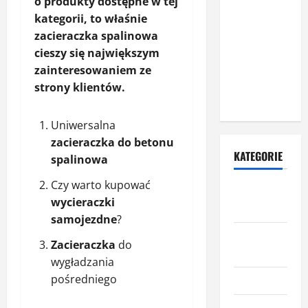
o produkty dostępne w tej
rolet
kategorii, to właśnie
zewnętrznych
zacieraczka spalinowa
– dlaczego
cieszy się największym
warto zlecić
zainteresowaniem ze
ją
strony klientów.
specjalistom?
Uniwersalna
zacieraczka do betonu
KATEGORIE
spalinowa
Czy warto kupować
Budowa i
wycieraczki
remont
samojezdne
?
Dom i
Zacieraczka
do
ogród
wygładzania
pośredniego
Informacje