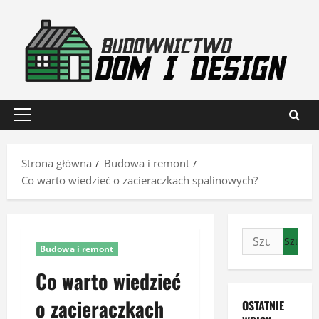
Przejdź
do
treści
Menu
główne
Strona główna
Budowa i remont
Co warto wiedzieć o zacieraczkach spalinowych?
Szukaj:
Budowa i remont
Co warto wiedzieć
o zacieraczkach
OSTATNIE