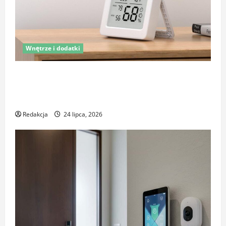
Wnętrze i dodatki
Latem śpisz gorzej i budzisz się z zatkanym nosem?
To nie zawsze wina upałów – sprawdź, co naprawdę
pogarsza jakość snu
Redakcja
24 lipca, 2026