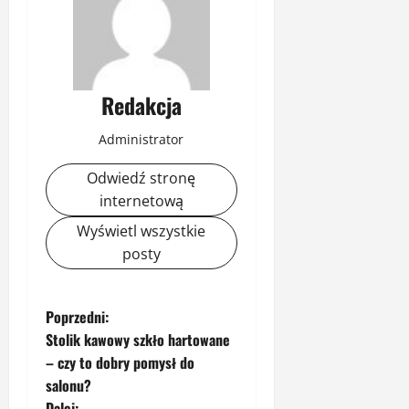
Redakcja
Administrator
Odwiedź stronę
internetową
Wyświetl wszystkie
posty
Z
Poprzedni:
Stolik kawowy szkło hartowane
o
– czy to dobry pomysł do
salonu?
b
Dalej: