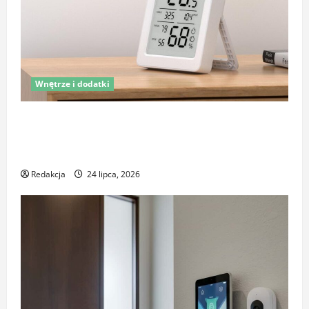
Wnętrze i dodatki
Latem śpisz gorzej i budzisz się z zatkanym nosem?
To nie zawsze wina upałów – sprawdź, co naprawdę
pogarsza jakość snu
Redakcja
24 lipca, 2026