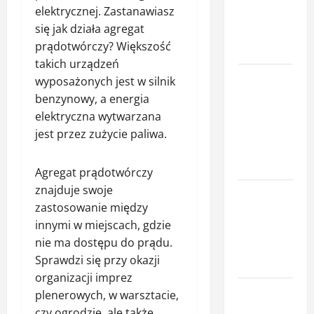
elektrycznej. Zastanawiasz
element
się jak działa agregat
ochrony
prądotwórczy? Większość
posesji
takich urządzeń
Miej oko na
wyposażonych jest w silnik
swój dom –
benzynowy, a energia
poznaj
elektryczna wytwarzana
smart
jest przez zużycie paliwa.
kamery
Sonoff
Agregat prądotwórczy
znajduje swoje
Komfort
zastosowanie między
termiczny
innymi w miejscach, gdzie
mieszkania
nie ma dostępu do prądu.
– co o nim
Sprawdzi się przy okazji
decyduje
organizacji imprez
Profesjonalna
plenerowych, w warsztacie,
naprawa
czy ogrodzie, ale także