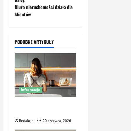
a
Biuro nieruchomości działa dla
klientów
c
z
PODOBNE ARTYKUŁY
w
p
i
s
Informacje
y
Miej oko na swój dom –
poznaj smart kamery Sonoff
Redakcja
20 czerwca, 2026