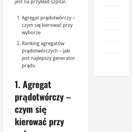
Kuchnia
jest na przykład szpital.
Meble
Agregat prądotwórczy –
Narzędzia
czym się kierować przy
wyborze
Nieruchomości
Ranking agregatów
Okna i drzwi
prądotwórczych – jaki
jest najlepszy generator
Wnętrze i
prądu
dodatki
1. Agregat
prądotwórczy –
czym się
kierować przy