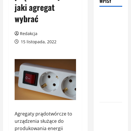
WPISY
jaki agregat
Latem śpisz
wybrać
gorzej i
budzisz się
Redakcja
z zatkanym
15 listopada, 2022
nosem? To
nie zawsze
wina
upałów –
sprawdź, co
naprawdę
pogarsza
jakość snu
Oświetlenie
Agregaty prądotwórcze to
z
urządzenia służące do
czujnikiem
produkowania energii
ruchu jako