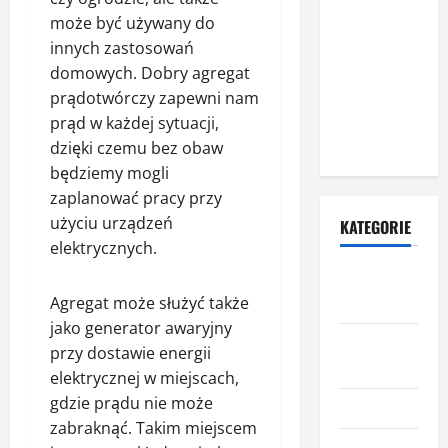
rolet
może być używany do
zewnętrznych
innych zastosowań
– dlaczego
domowych. Dobry agregat
warto zlecić
prądotwórczy zapewni nam
ją
prąd w każdej sytuacji,
specjalistom?
dzięki czemu bez obaw
będziemy mogli
zaplanować pracy przy
użyciu urządzeń
KATEGORIE
elektrycznych.
Budowa i
remont
Agregat może służyć także
jako generator awaryjny
Dom i
przy dostawie energii
ogród
elektrycznej w miejscach,
gdzie prądu nie może
Informacje
zabraknąć. Takim miejscem