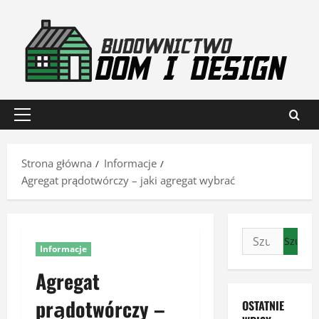
Przejdź
do
treści
Menu
główne
Strona główna
Informacje
Agregat prądotwórczy – jaki agregat wybrać
Szukaj:
Informacje
Agregat
prądotwórczy –
OSTATNIE