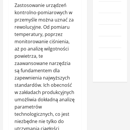
Zastosowanie urządzeń
Kuchnia
kontrolno-pomiarowych w
Meble
przemyśle można uznać za
rewolucyjne. Od pomiaru
Narzędzia
temperatury, poprzez
monitorowanie ciśnienia,
Nieruchomości
aż po analizę wilgotności
Okna i drzwi
powietrza, te
zaawansowane narzędzia
Wnętrze i
są fundamentem dla
dodatki
zapewnienia najwyższych
standardów. Ich obecność
w zakładach produkcyjnych
umożliwia dokładną analizę
parametrów
technologicznych, co jest
niezbędne nie tylko do
utrzymania ciągłości