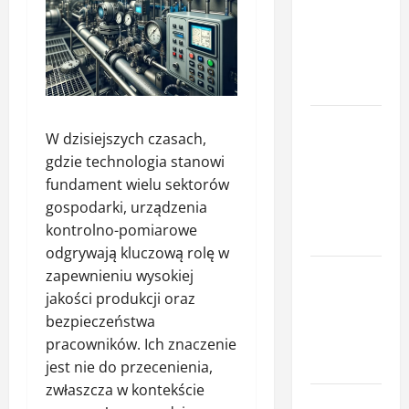
ruchu jako
element
ochrony
posesji
Miej oko na
W dzisiejszych czasach,
swój dom –
gdzie technologia stanowi
poznaj
fundament wielu sektorów
smart
gospodarki, urządzenia
kamery
kontrolno-pomiarowe
Sonoff
odgrywają kluczową rolę w
Komfort
zapewnieniu wysokiej
termiczny
jakości produkcji oraz
mieszkania
bezpieczeństwa
– co o nim
pracowników. Ich znaczenie
decyduje
jest nie do przecenienia,
zwłaszcza w kontekście
Profesjonalna