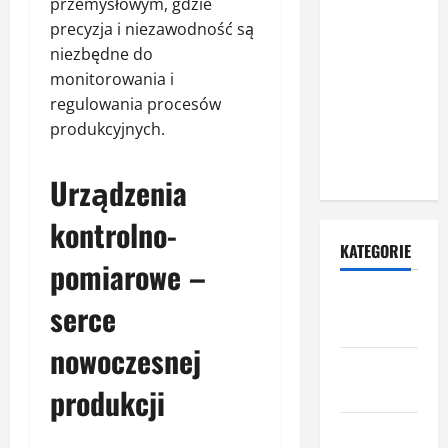
przemysłowym, gdzie
naprawa
precyzja i niezawodność są
rolet
niezbędne do
zewnętrznych
monitorowania i
– dlaczego
regulowania procesów
warto zlecić
produkcyjnych.
ją
specjalistom?
Urządzenia
kontrolno-
KATEGORIE
pomiarowe –
Budowa i
serce
remont
nowoczesnej
Dom i
produkcji
ogród
Informacje