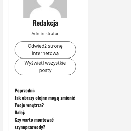
Redakcja
Administrator
Odwiedź stronę
internetową
Wyświetl wszystkie
posty
Z
Poprzedni:
Jak obrazy olejne mogą zmienić
o
Twoje wnętrza?
Dalej:
b
Czy warto montować
a
szynoprzewody?