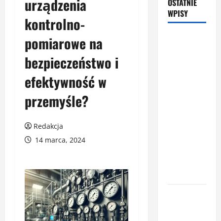
urządzenia
OSTATNIE
WPISY
kontrolno-
Latem śpisz
pomiarowe na
gorzej i
bezpieczeństwo i
budzisz się
z zatkanym
efektywność w
nosem? To
przemyśle?
nie zawsze
wina
upałów –
Redakcja
sprawdź, co
14 marca, 2024
naprawdę
pogarsza
jakość snu
Oświetlenie
z
czujnikiem