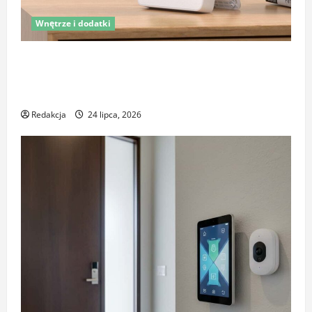
Wnętrze i dodatki
Latem śpisz gorzej i budzisz się z zatkanym nosem?
To nie zawsze wina upałów – sprawdź, co naprawdę
pogarsza jakość snu
Redakcja
24 lipca, 2026