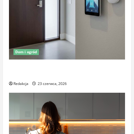
Dom i ogród
Oświetlenie z czujnikiem ruchu jako element
ochrony posesji
Redakcja
23 czerwca, 2026