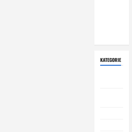
zewnętrznych
– dlaczego
warto zlecić
ją
specjalistom?
KATEGORIE
Budowa i
remont
Dom i
ogród
Informacje
Kuchnia