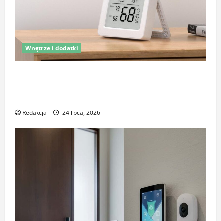
Wnętrze i dodatki
Latem śpisz gorzej i budzisz się z zatkanym nosem?
To nie zawsze wina upałów – sprawdź, co naprawdę
pogarsza jakość snu
Redakcja
24 lipca, 2026