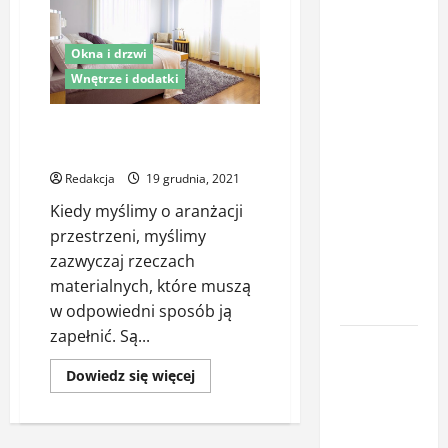
Latem śpisz
gorzej i
Okna i drzwi
budzisz się
Wnętrze i dodatki
z zatkanym
nosem? To
Światło i cień w aranżacji
przestrzeni cz. 1
nie zawsze
wina
Redakcja
19 grudnia, 2021
upałów –
Kiedy myślimy o aranżacji
sprawdź, co
przestrzeni, myślimy
naprawdę
zazwyczaj rzeczach
pogarsza
materialnych, które muszą
jakość snu
w odpowiedni sposób ją
zapełnić. Są...
Oświetlenie
z
Dowiedz
Dowiedz się więcej
się
czujnikiem
więcej
o
ruchu jako
Światło
element
i