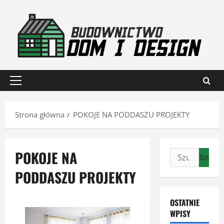
Przejdź
do
treści
Menu
główne
Strona główna
POKOJE NA PODDASZU PROJEKTY
POKOJE NA
Szukaj:
PODDASZU PROJEKTY
OSTATNIE
WPISY