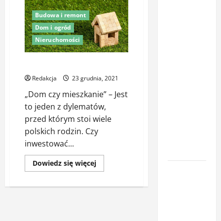
Latem śpisz
Budowa i remont
gorzej i
Dom i ogród
budzisz się
Nieruchomości
z zatkanym
nosem? To
Zalety domu wolnostojącego
nie zawsze
Redakcja
23 grudnia, 2021
wina
„Dom czy mieszkanie” – Jest
upałów –
to jeden z dylematów,
sprawdź, co
przed którym stoi wiele
naprawdę
polskich rodzin. Czy
pogarsza
inwestować...
jakość snu
Dowiedz
Dowiedz się więcej
Oświetlenie
się
więcej
z
o
Zalety
czujnikiem
domu
wolnostojącego
ruchu jako
element