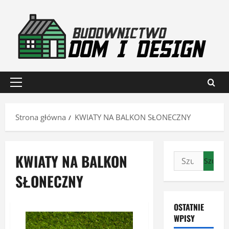
Przejdź
do
treści
Menu
główne
Strona główna
KWIATY NA BALKON SŁONECZNY
KWIATY NA BALKON
Szukaj:
SŁONECZNY
OSTATNIE
WPISY