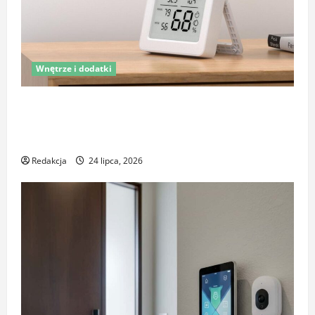
Wnętrze i dodatki
Latem śpisz gorzej i budzisz się z zatkanym nosem?
To nie zawsze wina upałów – sprawdź, co naprawdę
pogarsza jakość snu
Redakcja
24 lipca, 2026