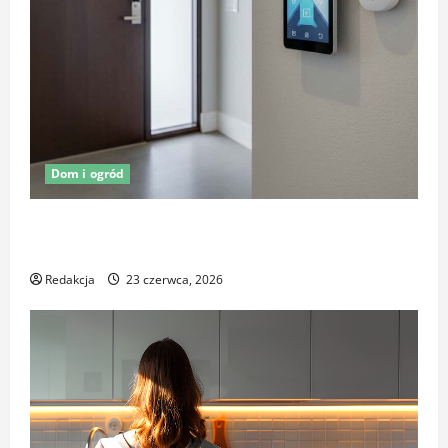
Dom i ogród
Oświetlenie z czujnikiem ruchu jako element
ochrony posesji
Redakcja
23 czerwca, 2026