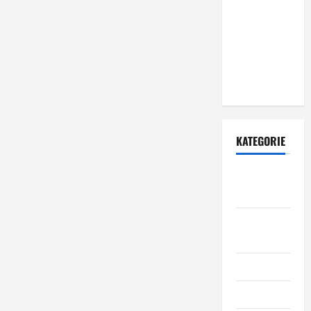
zewnętrznych
– dlaczego
warto zlecić
ją
specjalistom?
KATEGORIE
Budowa i
remont
Dom i
ogród
Informacje
Kuchnia