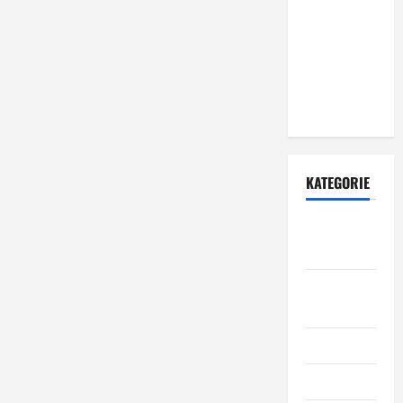
zewnętrznych
– dlaczego
warto zlecić
ją
specjalistom?
KATEGORIE
Budowa i
remont
Dom i
ogród
Informacje
Kuchnia