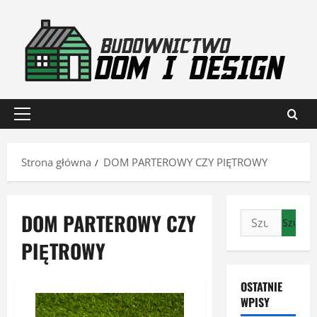
Przejdź
do
treści
Menu
główne
Strona główna
DOM PARTEROWY CZY PIĘTROWY
DOM PARTEROWY CZY
Szukaj:
PIĘTROWY
OSTATNIE
WPISY