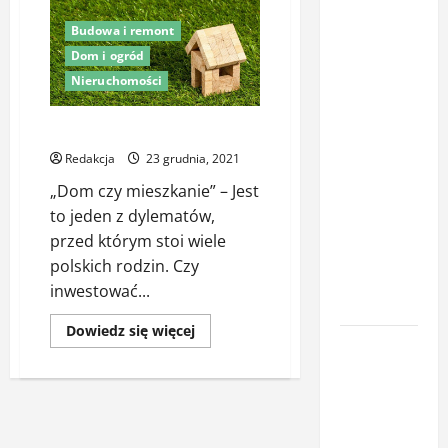
Latem śpisz
Budowa i remont
gorzej i
Dom i ogród
budzisz się
Nieruchomości
z zatkanym
nosem? To
Zalety domu wolnostojącego
nie zawsze
Redakcja
23 grudnia, 2021
wina
„Dom czy mieszkanie” – Jest
upałów –
to jeden z dylematów,
sprawdź, co
przed którym stoi wiele
naprawdę
polskich rodzin. Czy
pogarsza
inwestować...
jakość snu
Dowiedz
Dowiedz się więcej
Oświetlenie
się
więcej
z
o
Zalety
czujnikiem
domu
wolnostojącego
ruchu jako
element