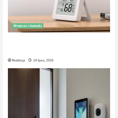
Wnętrze i dodatki
Latem śpisz gorzej i budzisz się z zatkanym nosem?
To nie zawsze wina upałów – sprawdź, co naprawdę
pogarsza jakość snu
Redakcja
24 lipca, 2026