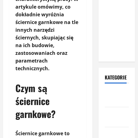
naprawa
artykule omówimy, co
rolet
dokładnie wyróżnia
zewnętrznych
ściernice garnkowe na tle
– dlaczego
innych narzędzi
warto zlecić
ściernych, skupiając się
ją
na ich budowie,
specjalistom?
zastosowaniach oraz
parametrach
technicznych.
KATEGORIE
Czym są
Budowa i
ściernice
remont
garnkowe?
Dom i
ogród
Informacje
Ściernice garnkowe to