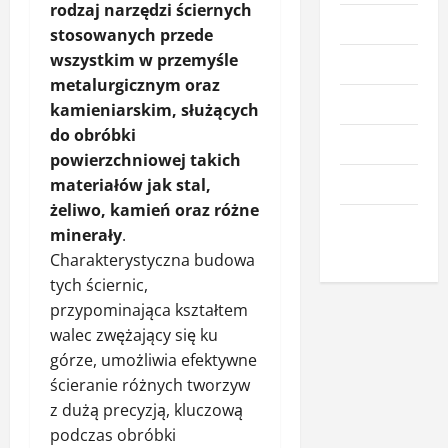
rodzaj narzędzi ściernych
Kuchnia
stosowanych przede
wszystkim w przemyśle
Meble
metalurgicznym oraz
Narzędzia
kamieniarskim, służących
do obróbki
Nieruchomości
powierzchniowej takich
Okna i drzwi
materiałów jak stal,
żeliwo, kamień oraz różne
Wnętrze i
minerały
.
dodatki
Charakterystyczna budowa
tych ściernic,
przypominająca kształtem
walec zwężający się ku
górze, umożliwia efektywne
ścieranie różnych tworzyw
z dużą precyzją, kluczową
podczas obróbki