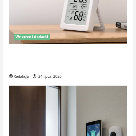
Wnętrze i dodatki
Latem śpisz gorzej i budzisz się z zatkanym nosem?
To nie zawsze wina upałów – sprawdź, co naprawdę
pogarsza jakość snu
Redakcja
24 lipca, 2026