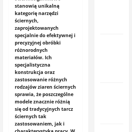
ruchu jako
stanowią unikalną
element
kategorię narzędzi
ochrony
ściernych,
posesji
zaprojektowanych
specjalnie do efektywnej i
Miej oko na
precyzyjnej obróbki
swój dom –
różnorodnych
poznaj
materiałów. Ich
smart
specjalistyczna
kamery
konstrukcja oraz
Sonoff
zastosowanie różnych
rodzajów ziaren ściernych
Komfort
sprawia, że poszczególne
termiczny
modele znacznie różnią
mieszkania
się od tradycyjnych tarcz
– co o nim
ściernych tak
decyduje
zastosowaniem, jak i
Profesjonalna
charakterystyką pracy. W