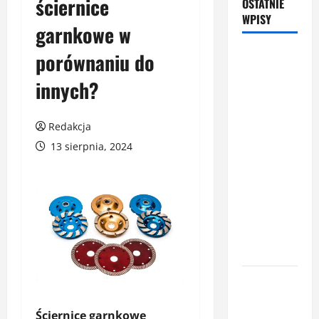
ściernice
OSTATNIE
WPISY
garnkowe w
Latem śpisz
porównaniu do
gorzej i
innych?
budzisz się
z zatkanym
nosem? To
Redakcja
nie zawsze
13 sierpnia, 2024
wina
upałów –
sprawdź, co
naprawdę
pogarsza
jakość snu
Oświetlenie
z
czujnikiem
Ściernice garnkowe