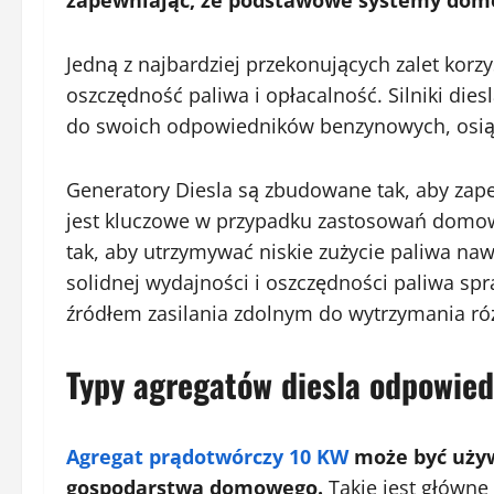
zapewniając, że podstawowe systemy dom
Jedną z najbardziej przekonujących zalet korz
oszczędność paliwa i opłacalność. Silniki die
do swoich odpowiedników benzynowych, osią
Generatory Diesla są zbudowane tak, aby zap
jest kluczowe w przypadku zastosowań domow
tak, aby utrzymywać niskie zużycie paliwa na
solidnej wydajności i oszczędności paliwa spr
źródłem zasilania zdolnym do wytrzymania ró
Typy agregatów diesla odpowie
Agregat prądotwórczy 10 KW
może być używ
gospodarstwa domowego.
Takie jest główne 