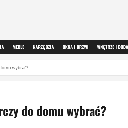
IA
MEBLE
NARZĘDZIA
OKNA I DRZWI
WNĘTRZE I DODA
o domu wybrać?
órczy do domu wybrać?