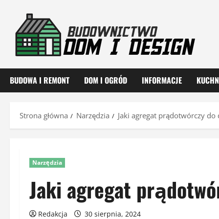
Przejdź
do
treści
BUDOWA I REMONT
DOM I OGRÓD
INFORMACJE
KUCHN
Strona główna
Narzędzia
Jaki agregat prądotwórczy d
Narzędzia
Jaki agregat prądotw
Redakcja
30 sierpnia, 2024