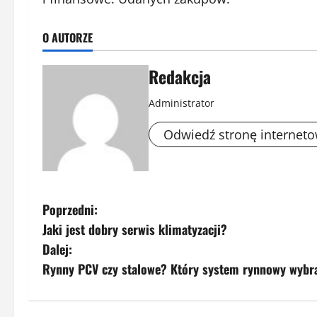
O AUTORZE
Redakcja
Administrator
Odwiedź stronę internet
Z
Poprzedni:
Jaki jest dobry serwis klimatyzacji?
o
Dalej:
b
Rynny PCV czy stalowe? Który system rynnowy wybr
a