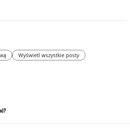
ową
Wyświetl wszystkie posty
ać?