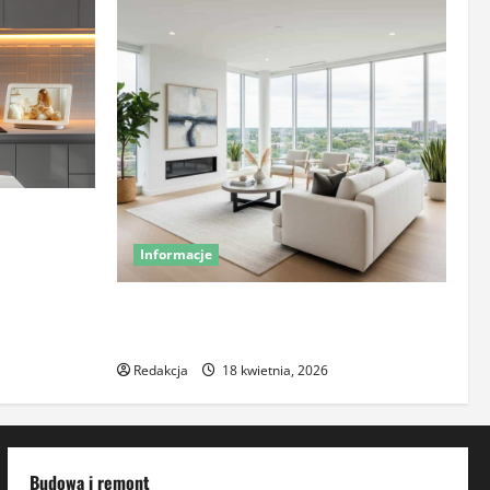
aj smart
Informacje
Komfort termiczny mieszkania – co o
nim decyduje
Redakcja
18 kwietnia, 2026
Budowa i remont