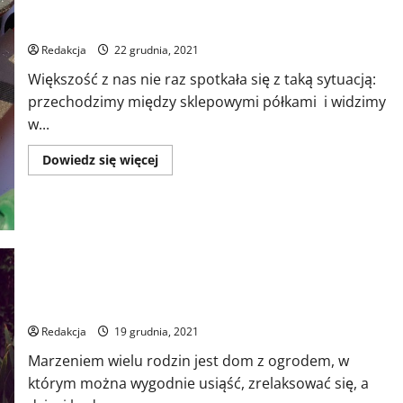
Czy opłaca się kupować narzędzia z marketu?
Redakcja
22 grudnia, 2021
Większość z nas nie raz spotkała się z taką sytuacją:
przechodzimy między sklepowymi półkami i widzimy
w...
Dowiedz
Dowiedz się więcej
się
więcej
o
Czy
opłaca
się
kupować
narzędzia
z
marketu?
Ogród i małe dzieci
Redakcja
19 grudnia, 2021
Marzeniem wielu rodzin jest dom z ogrodem, w
którym można wygodnie usiąść, zrelaksować się, a