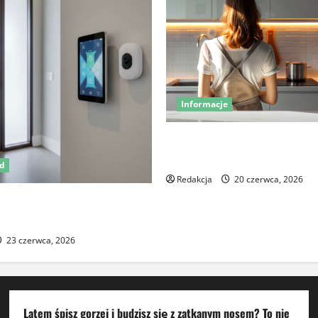
Informacje
Miej oko na swój dom – pozn
kamery Sonoff
ód
Redakcja
20 czerwca, 2026
 z czujnikiem ruchu jako
rony posesji
23 czerwca, 2026
Latem śpisz gorzej i budzisz się z zatkanym nosem? To nie