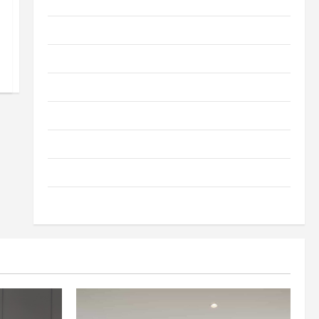
Dom i ogród
Informacje
Kuchnia
Meble
Narzędzia
Nieruchomości
Okna i drzwi
Wnętrze i dodatki