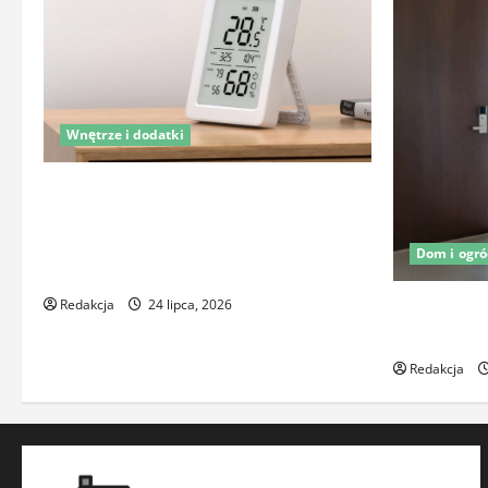
Wnętrze i dodatki
Latem śpisz gorzej i budzisz się z
zatkanym nosem? To nie zawsze wina
upałów – sprawdź, co naprawdę
Dom i ogr
pogarsza jakość snu
Redakcja
24 lipca, 2026
Oświetlenie
element och
Redakcja