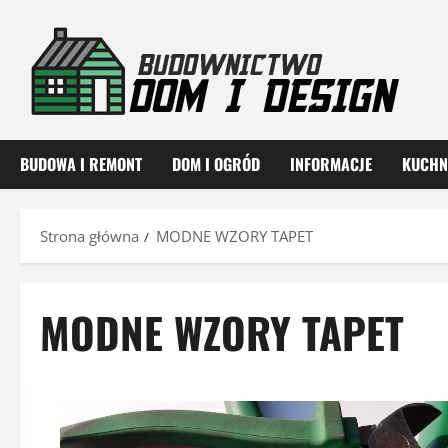
Przejdź
do
treści
BUDOWA I REMONT
DOM I OGRÓD
INFORMACJE
KUCHN
Strona główna
MODNE WZORY TAPET
MODNE WZORY TAPET