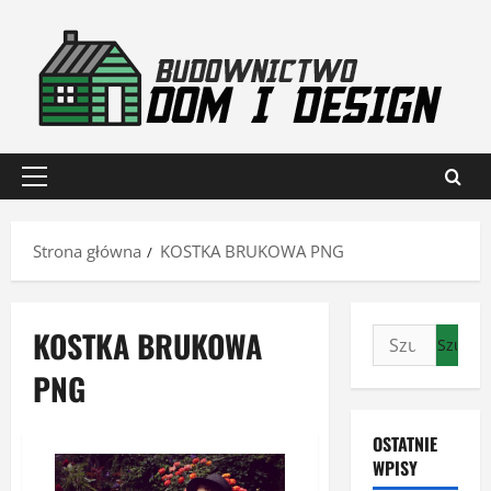
Przejdź
do
treści
Menu
główne
Strona główna
KOSTKA BRUKOWA PNG
KOSTKA BRUKOWA
Szukaj:
PNG
OSTATNIE
WPISY