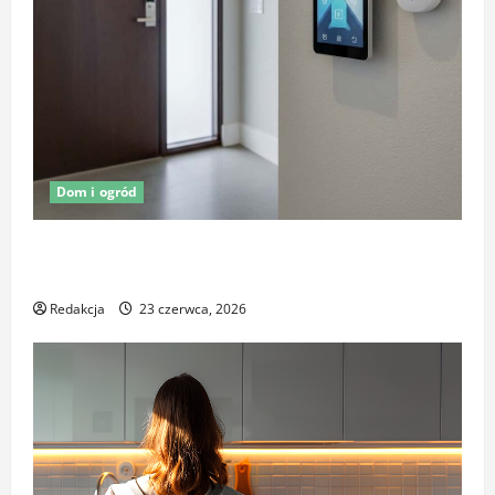
Dom i ogród
Oświetlenie z czujnikiem ruchu jako element
ochrony posesji
Redakcja
23 czerwca, 2026