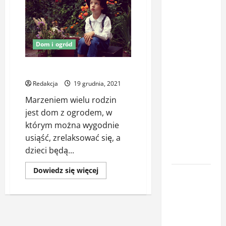
Latem śpisz
gorzej i
budzisz się
Dom i ogród
z zatkanym
nosem? To
Ogród i małe dzieci
nie zawsze
Redakcja
19 grudnia, 2021
wina
Marzeniem wielu rodzin
upałów –
jest dom z ogrodem, w
sprawdź, co
którym można wygodnie
naprawdę
usiąść, zrelaksować się, a
pogarsza
dzieci będą...
jakość snu
Dowiedz
Dowiedz się więcej
Oświetlenie
się
więcej
z
o
Ogród
czujnikiem
i
ruchu jako
małe
dzieci
element