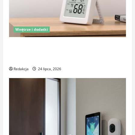
Wnętrze i dodatki
Latem śpisz gorzej i budzisz się z zatkanym nosem?
To nie zawsze wina upałów – sprawdź, co naprawdę
pogarsza jakość snu
Redakcja
24 lipca, 2026