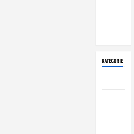
zewnętrznych
– dlaczego
warto zlecić
ją
specjalistom?
KATEGORIE
Budowa i
remont
Dom i
ogród
Informacje
Kuchnia