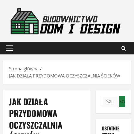
Przejdź
do
treści
Menu
główne
Strona główna
JAK DZIAŁA PRZYDOMOWA OCZYSZCZALNIA ŚCIEKÓW
JAK DZIAŁA
Szukaj:
PRZYDOMOWA
OCZYSZCZALNIA
OSTATNIE