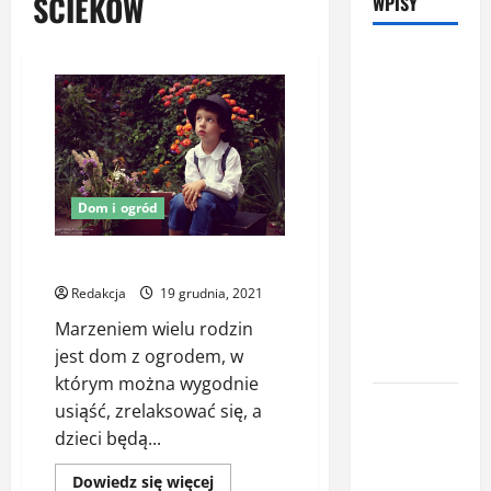
ŚCIEKÓW
WPISY
Latem śpisz
gorzej i
budzisz się
z zatkanym
nosem? To
nie zawsze
Dom i ogród
wina
upałów –
Ogród i małe dzieci
sprawdź, co
Redakcja
19 grudnia, 2021
naprawdę
Marzeniem wielu rodzin
pogarsza
jest dom z ogrodem, w
jakość snu
którym można wygodnie
Oświetlenie
usiąść, zrelaksować się, a
z
dzieci będą...
czujnikiem
Dowiedz
Dowiedz się więcej
ruchu jako