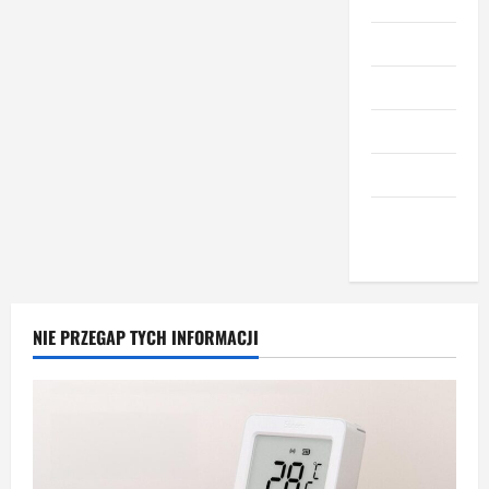
Kuchnia
Meble
Narzędzia
Nieruchomości
Okna i drzwi
Wnętrze i
dodatki
NIE PRZEGAP TYCH INFORMACJI