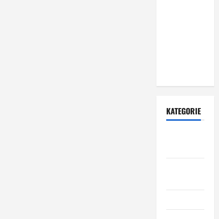
rolet
zewnętrznych
– dlaczego
warto zlecić
ją
specjalistom?
KATEGORIE
Budowa i
remont
Dom i
ogród
Informacje