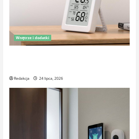
Wnętrze i dodatki
Latem śpisz gorzej i budzisz się z zatkanym nosem?
To nie zawsze wina upałów – sprawdź, co naprawdę
pogarsza jakość snu
Redakcja
24 lipca, 2026