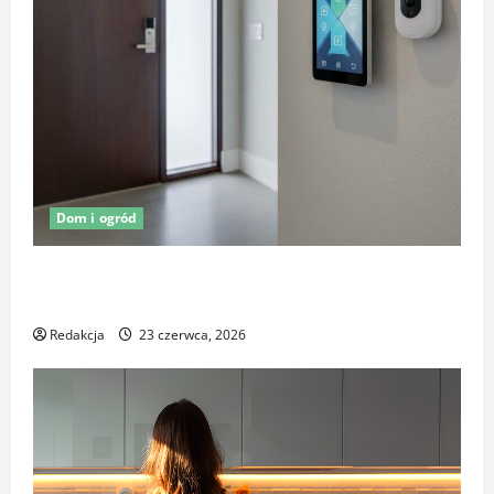
Dom i ogród
Oświetlenie z czujnikiem ruchu jako element
ochrony posesji
Redakcja
23 czerwca, 2026