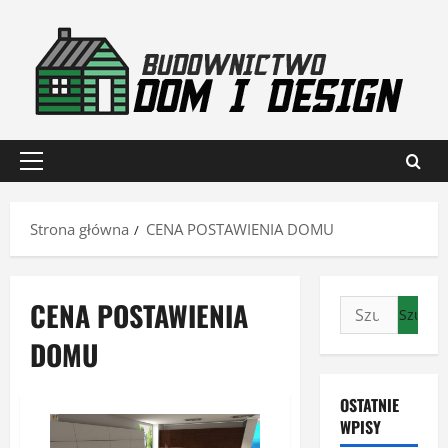
Przejdź
do
treści
Menu
główne
Strona główna
CENA POSTAWIENIA DOMU
CENA POSTAWIENIA
Szukaj:
DOMU
OSTATNIE
WPISY