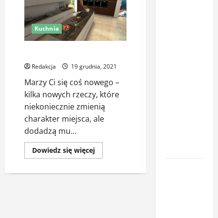
Latem śpisz
gorzej i
Kuchnia
budzisz się
z zatkanym
Zobacz swoją kuchnię na nowo
nosem? To
Redakcja
19 grudnia, 2021
nie zawsze
Marzy Ci się coś nowego –
wina
kilka nowych rzeczy, które
upałów –
niekoniecznie zmienią
sprawdź, co
charakter miejsca, ale
naprawdę
dodadzą mu...
pogarsza
jakość snu
Dowiedz
Dowiedz się więcej
się
więcej
Oświetlenie
o
Zobacz
z
swoją
kuchnię
czujnikiem
na
ruchu jako
nowo
element