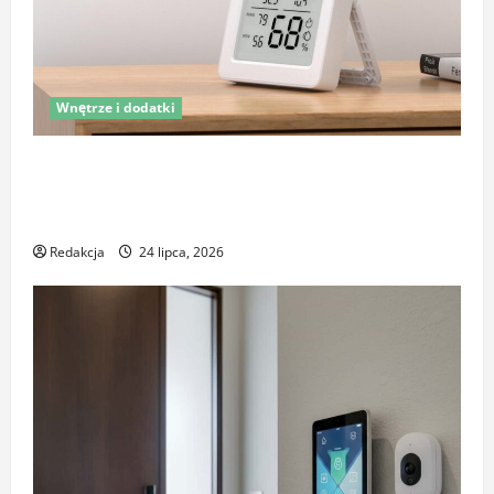
Wnętrze i dodatki
Latem śpisz gorzej i budzisz się z zatkanym nosem?
To nie zawsze wina upałów – sprawdź, co naprawdę
pogarsza jakość snu
Redakcja
24 lipca, 2026