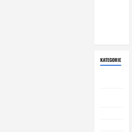
zewnętrznych
– dlaczego
warto zlecić
ją
specjalistom?
KATEGORIE
Budowa i
remont
Dom i
ogród
Informacje
Kuchnia